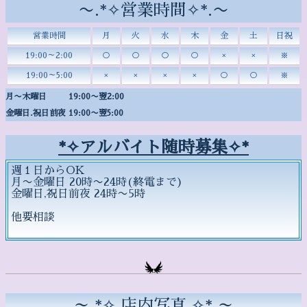
〜.*✧営業時間✧*.〜
営業時間
月
火
水
木
金
土
日祝
19:00～2:00
○
○
○
○
×
×
※
19:00～5:00
×
×
×
×
○
○
※
月〜木曜日 19:00〜翌2:00
金曜日.祝日前夜 19:00〜翌5:00
*✧アルバイト随時募集✧*
週１日からOK
月〜金曜日 20時〜24時(終電まで)
金曜日,祝日前夜 24時〜5時
他要相談
～.*✧ 店内写真 ✧*.～