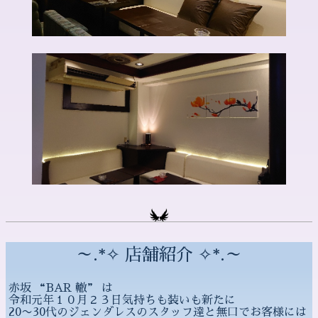
～.*✧ 店舗紹介 ✧*.～
赤坂 “BAR 轍” は
令和元年１０月２３日気持ちも装いも新たに
20〜30代のジェンダレスのスタッフ達と無口でお客様には